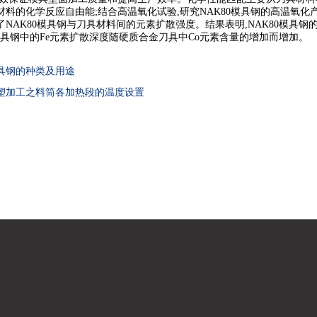
材料的化学反应自由能;结合高温氧化试验,研究NAK80模具钢的高温氧化
NAK80模具钢与刀具材料间的元素扩散强度。结果表明,NAK80模具钢
0模具钢中的Fe元素扩散深度随硬质合金刀具中Co元素含量的增加而增加。
具钢的种类及用途
塑加工之料筒各加热段的温度设置